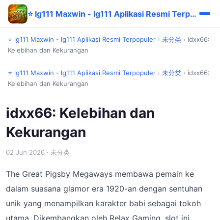
⭐ lg111 Maxwin - lg111 Aplikasi Resmi Terpopuler
⭐ lg111 Maxwin - lg111 Aplikasi Resmi Terpopuler
›
未分类
›
idxx66:
Kelebihan dan Kekurangan
⭐ lg111 Maxwin - lg111 Aplikasi Resmi Terpopuler
›
未分类
›
idxx66:
Kelebihan dan Kekurangan
idxx66: Kelebihan dan
Kekurangan
02 Jun 2026
· 未分类
The Great Pigsby Megaways membawa pemain ke
dalam suasana glamor era 1920-an dengan sentuhan
unik yang menampilkan karakter babi sebagai tokoh
utama. Dikembangkan oleh Relax Gaming, slot ini