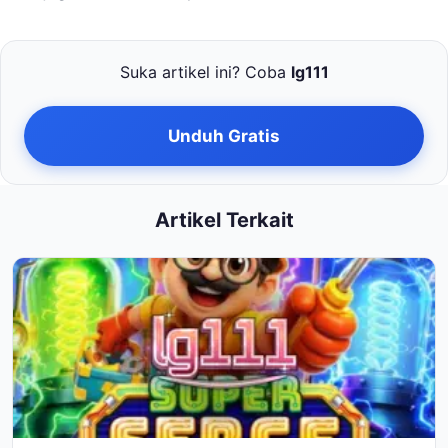
Suka artikel ini? Coba
lg111
Unduh Gratis
Artikel Terkait