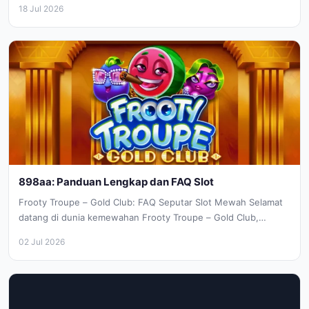
18 Jul 2026
898aa: Panduan Lengkap dan FAQ Slot
Frooty Troupe – Gold Club: FAQ Seputar Slot Mewah Selamat
datang di dunia kemewahan Frooty Troupe – Gold Club,
sebuah...
02 Jul 2026