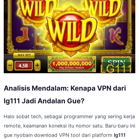
Analisis Mendalam: Kenapa VPN dari
lg111 Jadi Andalan Gue?
Halo sobat tech, sebagai programmer yang sering kerja
remote, keamanan koneksi itu nomor satu. Baru-baru ini
gue nyobain download VPN tool dari platform
lg111